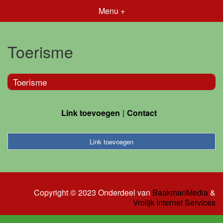
Menu +
Toerisme
Toerisme
Link toevoegen
Contact
Link toevoegen
Copyright © 2023 Onderdeel van
BaakmanMedia
&
Vrolijk Internet Services