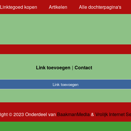
Linktegoed kopen
Artikelen
Alle dochterpagina's
Link toevoegen
Contact
Link toevoegen
ight © 2023 Onderdeel van
BaakmanMedia
&
Vrolijk Internet S